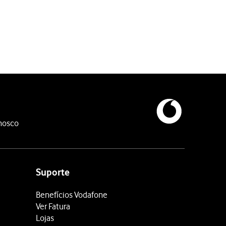
ugal, chamadas recebidas e chamadas recebidas no estrangeiro.
 internacionais mas ainda poderá ligar para Portugal a partir do
ontacte o Serviço de Apoio a Clientes da Vodafone pelo telefone
nosco
Suporte
Benefícios Vodafone
Ver Fatura
Lojas