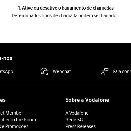
1. Ative ou desative o barramento de chamadas
Determinados tipos de chamada podem ser barrados:
hamada podem ser barrados:
adas internacionais, chamadas internacionais exceto para Port
nternacionais exceto para Portugal, não poderá efetuar chamadas
 desativar manualmente o barramento de chamadas no telefone. C
a-nos
atsApp
Webchat
Fala con
es
Sobre a Vodafone
et Member
A Vodafone
Fiber to the Room
Rede 5G
s e Promoções
Press Releases