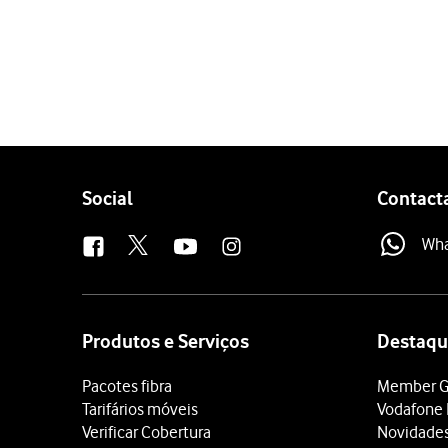
1 de 3
Determinados tipos de c
Chamadas efetuadas, cham
Se escolher as chamadas i
Não é possível ativar ou
Follow
Social
Contact
us
Wh
Site
map
Produtos e Serviços
Destaqu
Pacotes fibra
Member G
Tarifários móveis
Vodafone 
Verificar Cobertura
Novidade