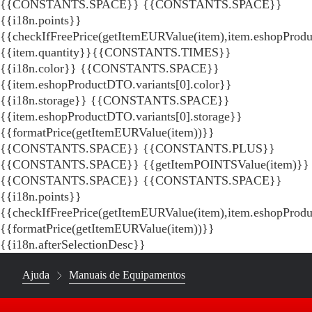
{{CONSTANTS.SPACE}}
{{CONSTANTS.SPACE}}
{{i18n.points}}
{{checkIfFreePrice(getItemEURValue(item),item.eshopProdu
{{item.quantity}}{{CONSTANTS.TIMES}}
{{i18n.color}} {{CONSTANTS.SPACE}}
{{item.eshopProductDTO.variants[0].color}}
{{i18n.storage}} {{CONSTANTS.SPACE}}
{{item.eshopProductDTO.variants[0].storage}}
{{formatPrice(getItemEURValue(item))}}
{{CONSTANTS.SPACE}} {{CONSTANTS.PLUS}}
{{CONSTANTS.SPACE}} {{getItemPOINTSValue(item)}}
{{CONSTANTS.SPACE}}
{{CONSTANTS.SPACE}}
{{i18n.points}}
{{checkIfFreePrice(getItemEURValue(item),item.eshopProd
{{formatPrice(getItemEURValue(item))}}
{{i18n.afterSelectionDesc}}
Ajuda
Manuais de Equipamentos