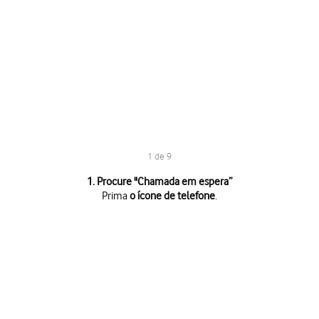
1 de 9
1 de 9
1. Procure "
Chamada em espera
”
Prima
o ícone de telefone
.
Prima
o ícone de telefone
.
Prima
o ícone de menu
.
Prima
Definições
.
Prima
Contas de chamadas
.
Prima
Chamada em espera
.
Prima
o cartão SIM pretendido
.
Prima
o indicador junto a "Chamada em espera"
para ativar ou desativa
Se ativar a função, prima
Ligar
.