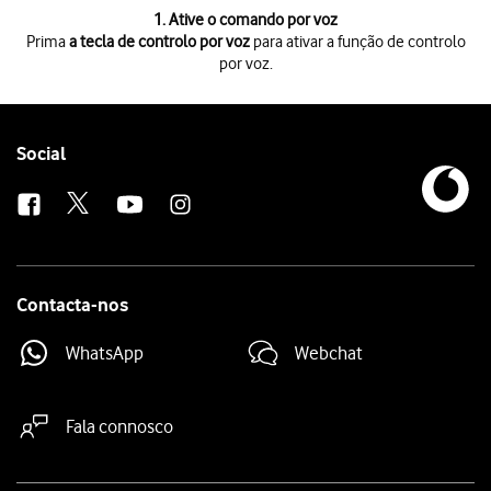
1 de 4
1. Ative o comando por voz
Prima
a tecla de controlo por voz
para ativar a função de controlo
por voz.
Prima
a tecla de controlo por voz
para ativar a função de controlo por 
Diga com as suas próprias palavras
o que pretende que a TV Box faça
Diga “Ajuda” para ver
mais exemplos
.
Prima
SAIR
para voltar ao programa de televisão.
Follow
Social
us
Contacta-nos
WhatsApp
Webchat
Fala connosco