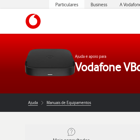
Particulares
Business
A Vodafon
https://www.vodafone.pt
Ajuda e apoio para
Vodafone VB
Ajuda
Manuais de Equipamentos