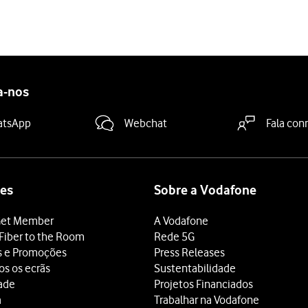
ndida.
.
a-nos
dido
.
atsApp
Webchat
Fala con
r do filme escolhido.
m filme à lista personalizada dos filmes que pretende ver.
es
Sobre a Vodafone
a
"
et Member
A Vodafone
filme da sua lista.
Fiber to the Room
Rede 5G
reço›
"
s e Promoções
Press Releases
os os ecrãs
Sustentabilidade
etendida
.
dade
Projetos Financiados
o PIN para alugar o filme. O código PIN predefinido é
0000
a
Trabalhar na Vodafone