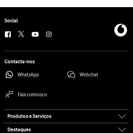
Escolha
Technicolor Gateway
.
Escolha
Informações
.
O ecrã apresentada informações do router em
Informações do Sistem
Follow
Social
us
Contacta-nos
WhatsApp
Webchat
Fala connosco
Site
Produtos e Serviços
map
Destaques