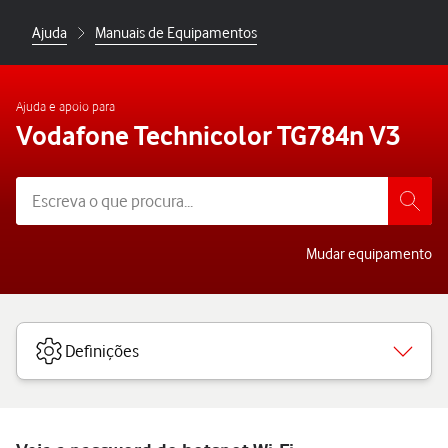
Ajuda
Manuais de Equipamentos
Ajuda e apoio para
Vodafone Technicolor TG784n V3
Mudar equipamento
Definições