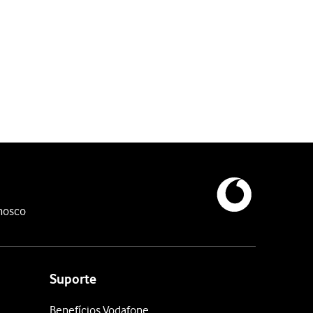
ail Vodafone.
nosco
.
e se ter esquecido da sua password
.
e-mail na Vodafone.
Suporte
ex., vodafone@vodafone.pt.
Benefícios Vodafone