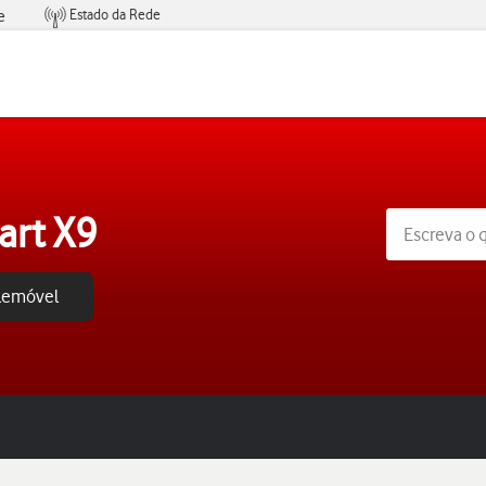
Estado da Rede
e
Condições de Oferta de Serviços
art X9
elemóvel