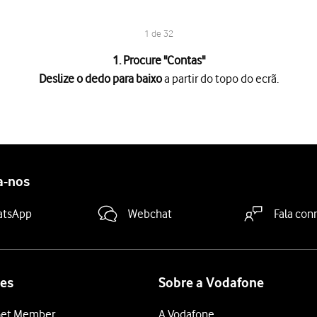
1 de 32
1. Procure "
Contas
"
Deslize o dedo para baixo
a partir do topo do ecrã.
a partir do topo do ecrã.
es
.
a-nos
duza o seu endereço de email"
e introduza o seu endereço de e-m
atsApp
Webchat
Fala con
ra-passe"
e introduza a password da sua conta de e-mail Vodafone
sword de acesso ao My Vodafone. Veja como
obter ajuda no caso d
de utilizador"
e introduza o nome de utilizador da sua conta de 
es
Sobre a Vodafone
ua conta de e-mail na Vodafone é o seu endereço de e-mail, por 
et Member
A Vodafone
dor"
e prima
.