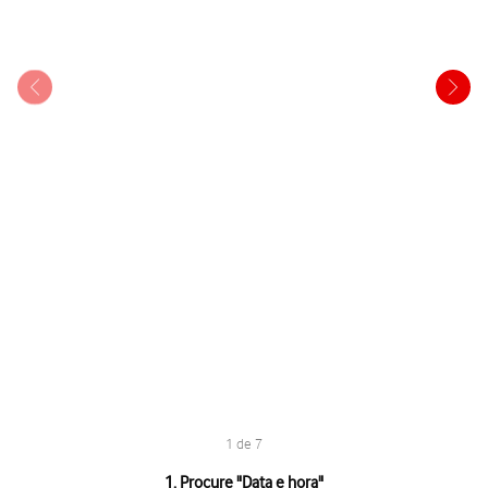
1 de 7
1 de 7
1. Procure "
Data e hora
"