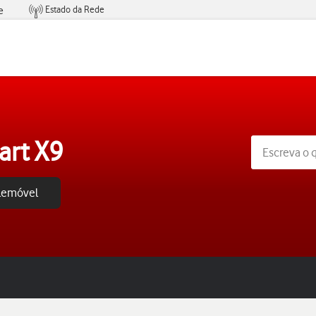
Estado da Rede
e
Condições de Oferta de Serviços
art X9
elemóvel