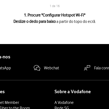
1 de 16
1. Procure "
Configurar Hotspot Wi-Fi
"
Deslize o dedo para baixo
a partir do topo do ecrã.
a partir do topo do ecrã.
es
.
tilha de Internet
.
 Wi-Fi
.
a-nos
 da rede"
e introduza o nome do hotspot Wi-Fi pretendido.
b "Segurança"
.
atsApp
Webchat
Fala con
teger o hotspot Wi-Fi com uma password.
ra-passe"
e introduza a password pretendida.
so não autorizado ao seu hotspot Wi-Fi.
es
Sobre a Vodafone
 "Hotspot Wi-Fi"
para ativar a função.
et Member
A Vodafone
 terminar e voltar ao ecrã inicial.
Fiber to the Room
Rede 5G