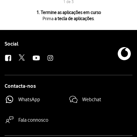
1 de 3
1 de 3
1. Termine as aplicações em curso
Prima
a tecla de aplicações
.
Prima
a tecla de aplicações
.
Para terminar uma aplicação em curso,
deslize o dedo para a direita
na
Para terminar todas as aplicações em curso, prima
LIMPAR TUDO
.
Follow
Social
us
Contacta-nos
WhatsApp
Webchat
Fala connosco