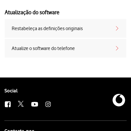
Atualização do software
Restabeleça as definições originais
Atualize o software do telefone
Follow
Social
us