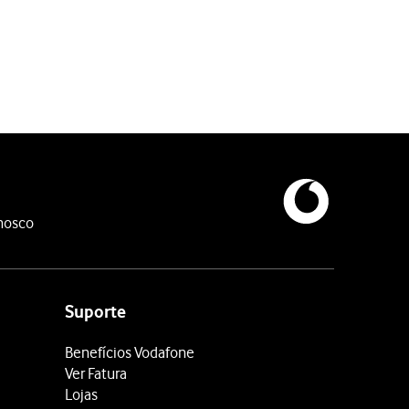
ugal, chamadas recebidas e chamadas recebidas no estrangeiro.
 internacionais mas ainda poderá ligar para Portugal a partir do
ontacte o Serviço de Apoio a Clientes da Vodafone pelo telefone
nosco
Suporte
Benefícios Vodafone
Ver Fatura
Lojas