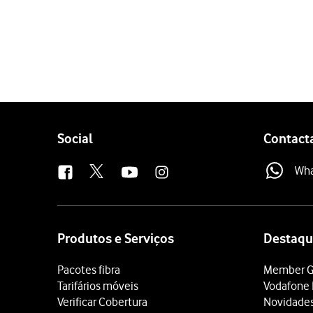
1 de 3
Determinados tipos de c
Chamadas efetuadas, cham
Se escolher as chamadas i
Não é possível ativar ou
Follow
Social
Contact
us
Wh
Site
map
Produtos e Serviços
Destaqu
Pacotes fibra
Member G
Tarifários móveis
Vodafone 
Verificar Cobertura
Novidade