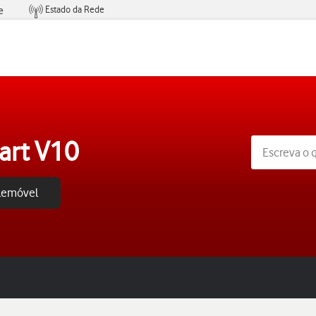
Estado da Rede
e
Condições de Oferta de Serviços
art V10
elemóvel