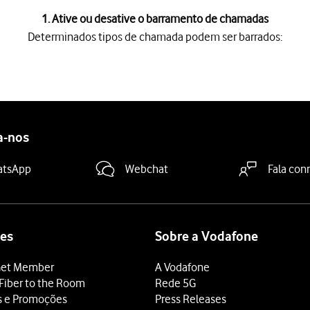
1. Ative ou desative o barramento de chamadas
Determinados tipos de chamada podem ser barrados:
hamada podem ser barrados:
adas internacionais, chamadas internacionais exceto para Port
nternacionais exceto para Portugal, não poderá efetuar chamadas
 desativar manualmente o barramento de chamadas no telefone. C
a-nos
atsApp
Webchat
Fala con
es
Sobre a Vodafone
et Member
A Vodafone
Fiber to the Room
Rede 5G
s e Promoções
Press Releases