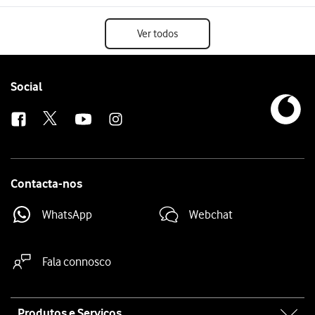
Ver todos
Follow
Social
us
Contacta-nos
WhatsApp
Webchat
Fala connosco
Site
Produtos e Serviços