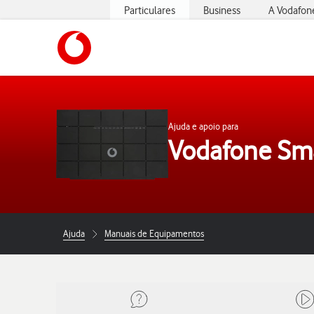
Particulares
Business
A Vodafon
https://www.vodafone.pt
Ajuda e apoio para
Vodafone Sma
Ajuda
Manuais de Equipamentos