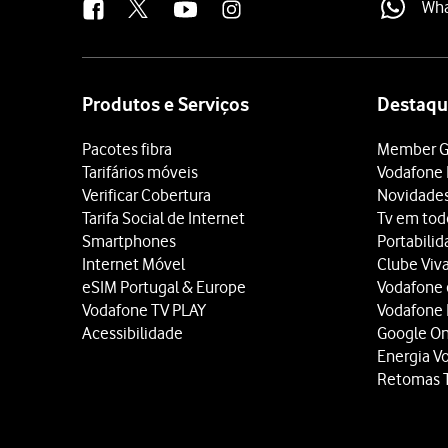
Wh
Site
map
Produtos e Serviços
Destaqu
Pacotes fibra
Member G
Tarifários móveis
Vodafone 
Verificar Cobertura
Novidade
Tarifa Social de Internet
Tv em tod
Smartphones
Portabili
Internet Móvel
Clube Viv
eSIM Portugal & Europe
Vodafone
Vodafone TV PLAY
Vodafone
Acessibilidade
Google O
Energia V
Retomas 