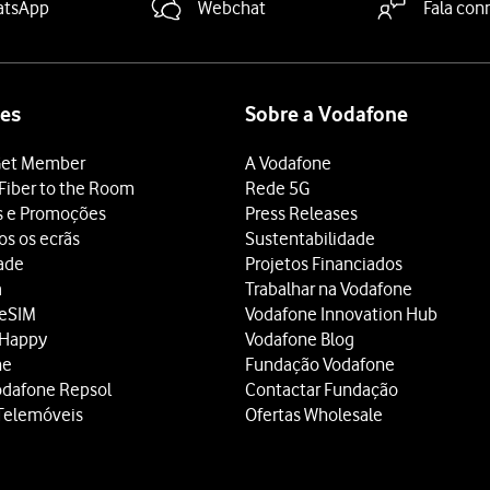
atsApp
Webchat
Fala con
es
Sobre a Vodafone
et Member
A Vodafone
Fiber to the Room
Rede 5G
s e Promoções
Press Releases
os os ecrãs
Sustentabilidade
dade
Projetos Financiados
a
Trabalhar na Vodafone
 eSIM
Vodafone Innovation Hub
 Happy
Vodafone Blog
ne
Fundação Vodafone
odafone Repsol
Contactar Fundação
Telemóveis
Ofertas Wholesale