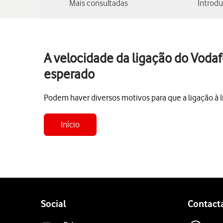
Mais consultadas
Introd
A velocidade da ligação do Vodaf
esperado
Podem haver diversos motivos para que a ligação à I
Início
Follow
Social
Contact
us