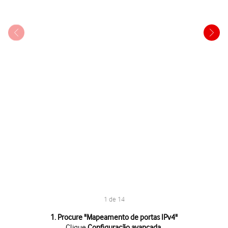
1 de 14
1 de 14
1. Procure "
Mapeamento de portas IPv4
"
Clique
Configuração avançada
.