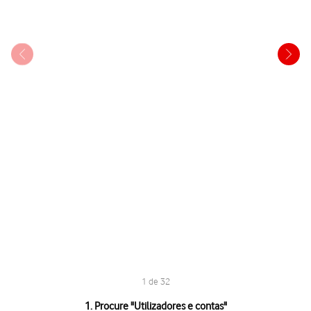
1 de 32
1 de 32
1. Procure "
Utilizadores e contas
"