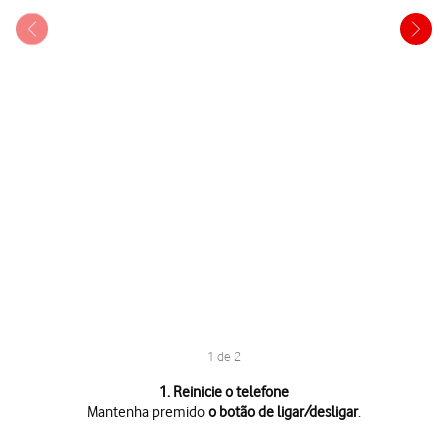
1 de 2
1 de 2
1. Reinicie o telefone
Mantenha premido
o botão de ligar/desligar
.
Mantenha premido
o botão de ligar/desligar
.