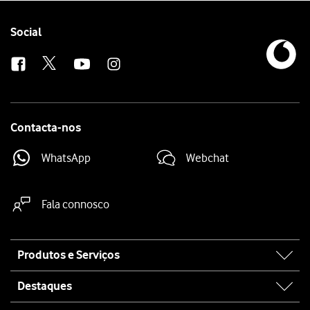
Simultaneamente mantenha premida
a parte inferior do botão de vo
Follow
Social
us
Contacta-nos
WhatsApp
Webchat
Fala connosco
Site
Produtos e Serviços
map
Destaques