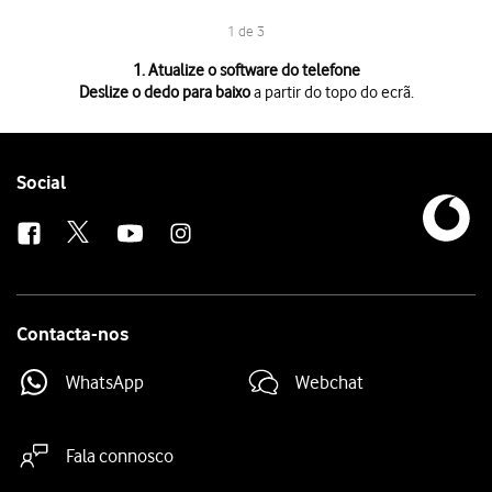
1 de 3
1 de 3
1. Atualize o software do telefone
Deslize o dedo para baixo
a partir do topo do ecrã.
Deslize o dedo para baixo
a partir do topo do ecrã.
Prima
o ícone de definições
.
Prima
Atualizar automaticamente aplicações
. Se existir uma nova vers
Follow
Social
us
Contacta-nos
WhatsApp
Webchat
Fala connosco