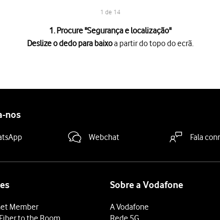
1 de 14
1. Procure "
Segurança e localização
"
Deslize o dedo para baixo
a partir do topo do ecrã.
a partir do topo do ecrã.
es
.
zação
.
a-nos
io do telefone pretendido
e siga as indicações no ecrã para esta
dida
.
atsApp
Webchat
Fala con
 para definir a impressão digital como código de bloqueio.
 introduza o código de bloqueio do telefone atual.
es
Sobre a Vodafone
et Member
A Vodafone
Fiber to the Room
Rede 5G