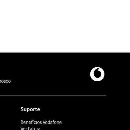
belecer um código de bloqueio adicional.
nosco
Suporte
Benefícios Vodafone
Ver Fatura