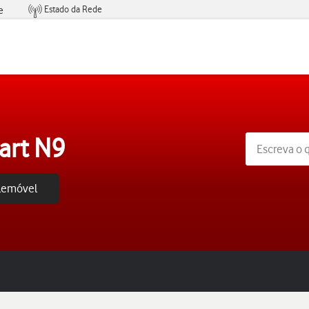
Estado da Rede
e
Condições de Oferta de Serviços
art N9
elemóvel