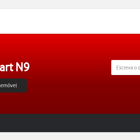
art N9
elemóvel