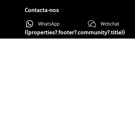
Contacta-nos
WhatsApp
Webchat
{{properties?.footer?.community?.title}}
Site
map
Produtos e Serviços
Destaqu
Pacotes fibra
Member G
Tarifários móveis
Vodafone 
Verificar Cobertura
Novidade
Tarifa Social de Internet
Tv em tod
Smartphones
Portabili
Internet Móvel
Clube Viv
eSIM Portugal & Europe
Vodafone