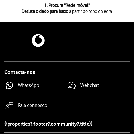
1 de 6
1. Procure "
Rede móvel
"
Deslize o dedo para baixo
a partir do topo do ecrã.
Deslize o dedo para baixo
a partir do topo do ecrã.
Prima
o ícone de definições
.
Prima
Rede e Internet
.
Prima
Rede móvel
.
Prima
o indicador junto a "Roaming de dados"
para ativar ou desativar 
Prima
a tecla de início
para terminar e voltar ao ecrã inicial.
Contacta-nos
WhatsApp
Webchat
Fala connosco
{{properties?.footer?.community?.title}}