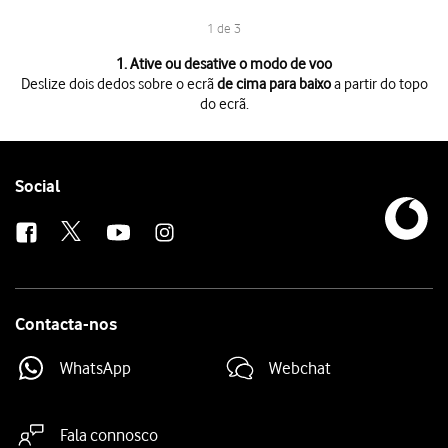
1 de 3
1 de 3
1. Ative ou desative o modo de voo
Deslize dois dedos sobre o ecrã
de cima para baixo
a partir do topo
do ecrã.
Deslize dois dedos sobre o ecrã
de cima para baixo
a partir do topo do 
Prima
Modo de avião
para ativar ou desativar a função.
Prima
a tecla de início
para terminar e voltar ao ecrã inicial.
Follow
Social
us
Contacta-nos
WhatsApp
Webchat
Fala connosco