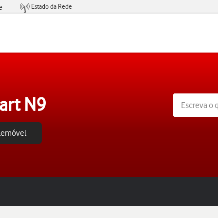
Estado da Rede
e
Condições de Oferta de Serviços
art N9
elemóvel