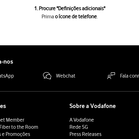
1. Procure "
Definições adicionais
"
Prima
o ícone de telefone
.
e
.
is
.
a-nos
a "Chamada em espera"
para ativar ou desativar a função.
 terminar e voltar ao ecrã inicial.
atsApp
Webchat
Fala con
es
Sobre a Vodafone
et Member
A Vodafone
Fiber to the Room
Rede 5G
s e Promoções
Press Releases