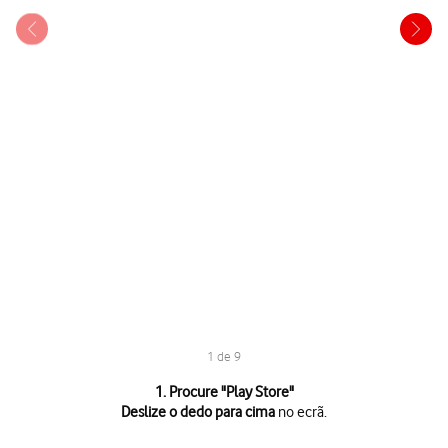
1 de 9
1 de 9
1. Procure "
Play Store
"
Deslize o dedo para cima
no ecrã.
Deslize o dedo para cima
no ecrã.