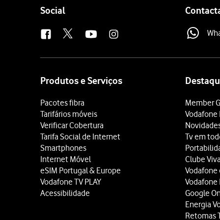
Follow
Social
Contact
us
Wh
Site
map
Produtos e Serviços
Destaqu
Pacotes fibra
Member G
Tarifários móveis
Vodafone 
Verificar Cobertura
Novidade
Tarifa Social de Internet
Tv em tod
Smartphones
Portabili
Internet Móvel
Clube Viv
eSIM Portugal & Europe
Vodafone
Vodafone TV PLAY
Vodafone
Acessibilidade
Google O
Energia V
Retomas 