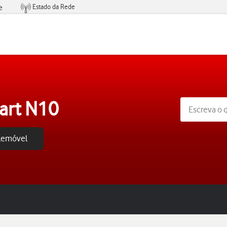
Estado da Rede
e
Condições de Oferta de Serviços
art N10
elemóvel