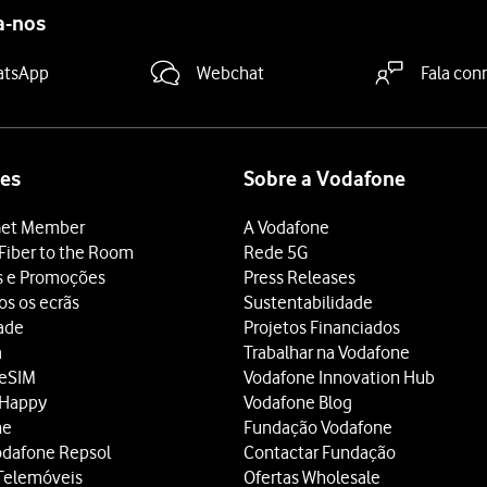
a-nos
atsApp
Webchat
Fala con
es
Sobre a Vodafone
et Member
A Vodafone
Fiber to the Room
Rede 5G
s e Promoções
Press Releases
os os ecrãs
Sustentabilidade
dade
Projetos Financiados
a
Trabalhar na Vodafone
 eSIM
Vodafone Innovation Hub
 Happy
Vodafone Blog
ne
Fundação Vodafone
odafone Repsol
Contactar Fundação
Telemóveis
Ofertas Wholesale