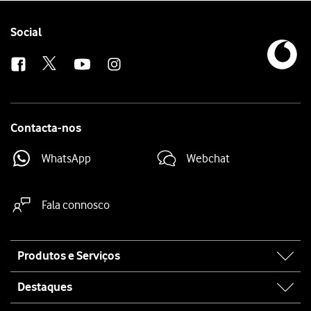
Simultaneamente prima
a parte inferior do botão de volume
mantendo 
Follow
Social
us
Contacta-nos
WhatsApp
Webchat
Fala connosco
Site
Produtos e Serviços
map
Destaques