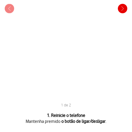
1 de 2
1 de 2
1. Reinicie o telefone
Mantenha premido
o botão de ligar/desligar
.
Mantenha premido
o botão de ligar/desligar
.