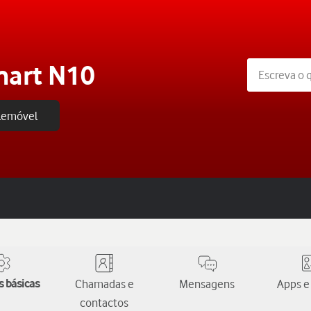
mart N10
elemóvel
 básicas
Chamadas e
Mensagens
Apps e
contactos