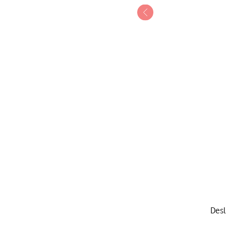
1 de 8
Desl
Deslize dois dedos sobre 