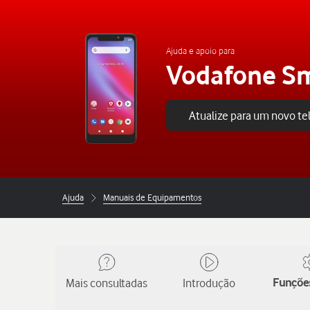
Ajuda e apoio para
Vodafone S
Atualize para um novo t
Ajuda
Manuais de Equipamentos
Mais consultadas
Introdução
Funções