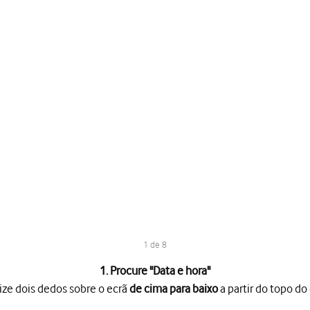
1 de 8
1. Procure "
Data e hora
"
ize dois dedos sobre o ecrã
de cima para baixo
a partir do topo do 
o ecrã
de cima para baixo
a partir do topo do ecrã.