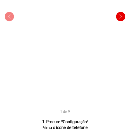
1 de 9
1 de 9
1. Procure "
Configuração
"
Prima
o ícone de telefone
.