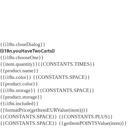
{{i18n.closeDialog}}
{{i18n.youHaveTwoCarts}}
{{i18n.chooseOne}}
{{item.quantity}}{{CONSTANTS.TIMES}}
{{product.name}}
{{i18n.color}} {{CONSTANTS.SPACE}}
{{product.color}}
{{i18n.storage}} {{CONSTANTS.SPACE}}
{{product.storage}}
{{i18n.included}}
{{formatPrice(getItemEURValue(item))}}
{{CONSTANTS.SPACE}} {{CONSTANTS.PLUS}}
{{CONSTANTS.SPACE}} {{getItemPOINTSValue(item)}}