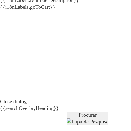
{{i18nLabels.reminderDescription}}
{{i18nLabels.goToCart}}
Close dialog
{{searchOverlayHeading}}
Procurar