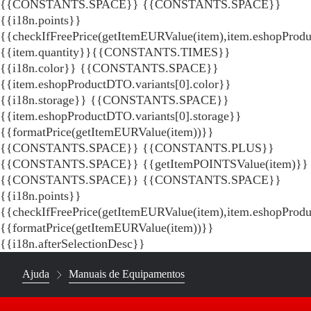
{{CONSTANTS.SPACE}}
{{CONSTANTS.SPACE}}
{{i18n.points}}
{{checkIfFreePrice(getItemEURValue(item),item.eshopProdu
{{item.quantity}}{{CONSTANTS.TIMES}}
{{i18n.color}} {{CONSTANTS.SPACE}}
{{item.eshopProductDTO.variants[0].color}}
{{i18n.storage}} {{CONSTANTS.SPACE}}
{{item.eshopProductDTO.variants[0].storage}}
{{formatPrice(getItemEURValue(item))}}
{{CONSTANTS.SPACE}} {{CONSTANTS.PLUS}}
{{CONSTANTS.SPACE}} {{getItemPOINTSValue(item)}}
{{CONSTANTS.SPACE}}
{{CONSTANTS.SPACE}}
{{i18n.points}}
{{checkIfFreePrice(getItemEURValue(item),item.eshopProd
{{formatPrice(getItemEURValue(item))}}
{{i18n.afterSelectionDesc}}
Ajuda
Manuais de Equipamentos