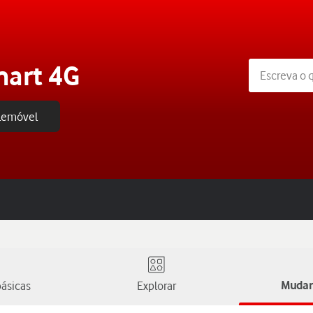
mart 4G
elemóvel
ásicas
Explorar
Mudar 