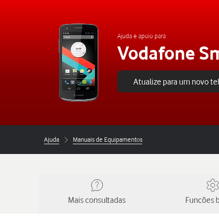
Ajuda e apoio para
Vodafone S
Atualize para um novo t
Ajuda
Manuais de Equipamentos
Mais consultadas
Funcões b