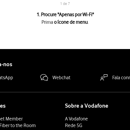
1 de 7
1. Procure "Apenas por Wi-Fi"
Prima
o ícone de menu
.
.
istema
.
a-nos
 de software disponível, será agora indicado no visor.
r para actualizar o software do telefone.
atsApp
Webchat
Fala con
es
Sobre a Vodafone
et Member
A Vodafone
Fiber to the Room
Rede 5G