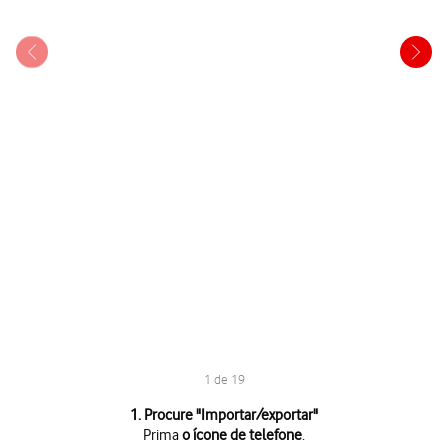
1 de 19
1 de 19
1. Procure "Importar/exportar"
Prima
o ícone de telefone
.