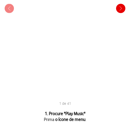
1 de 41
1 de 41
1. Procure "Play Music"
Prima
o ícone de menu
.
Prima
o ícone de menu
.