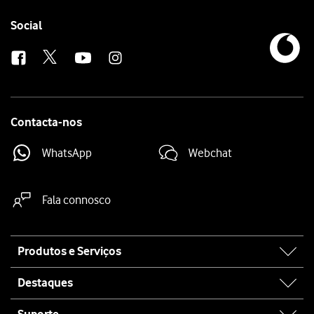
Follow
Social
us
Contacta-nos
WhatsApp
Webchat
Fala connosco
Site
Produtos e Serviços
map
Destaques