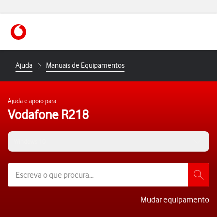
https://www.vodafone.pt
Ajuda
Manuais de Equipamentos
Ajuda e apoio para
Vodafone R218
Windows 10
Mudar equipamento