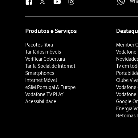
Wh
Site
map
Produtos e Serviços
Destaqu
Pacotes fibra
Member G
Tarifários móveis
Vodafone 
Verificar Cobertura
Novidade
Tarifa Social de Internet
Tv em tod
Smartphones
Portabili
Internet Móvel
Clube Viv
eSIM Portugal & Europe
Vodafone
Vodafone TV PLAY
Vodafone
Acessibilidade
Google O
Energia V
Retomas 