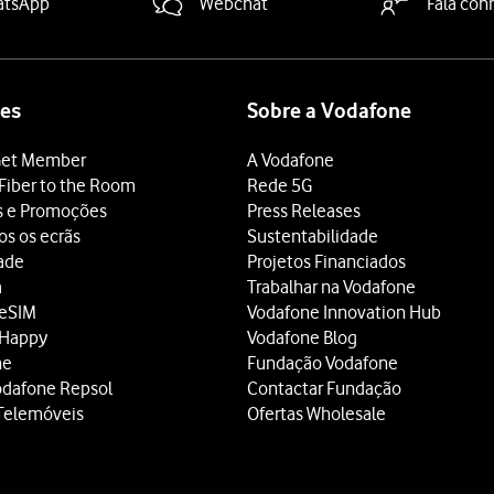
atsApp
Webchat
Fala con
es
Sobre a Vodafone
et Member
A Vodafone
Fiber to the Room
Rede 5G
s e Promoções
Press Releases
os os ecrãs
Sustentabilidade
dade
Projetos Financiados
a
Trabalhar na Vodafone
 eSIM
Vodafone Innovation Hub
 Happy
Vodafone Blog
ne
Fundação Vodafone
odafone Repsol
Contactar Fundação
Telemóveis
Ofertas Wholesale