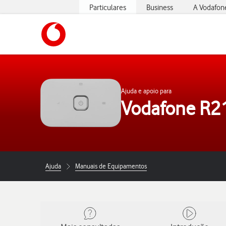
Particulares
Business
A Vodafon
https://www.vodafone.pt
Ajuda e apoio para
Vodafone R2
Ajuda
Manuais de Equipamentos