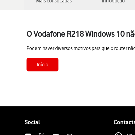
Mais consultadas
Introdução
O Vodafone R218 Windows 10 nã
Podem haver diversos motivos para que o router nã
Início
Follow
Social
Contact
us