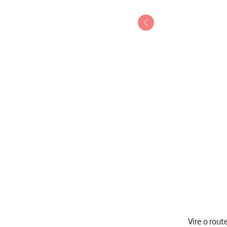
1 de 17
Vire o rout