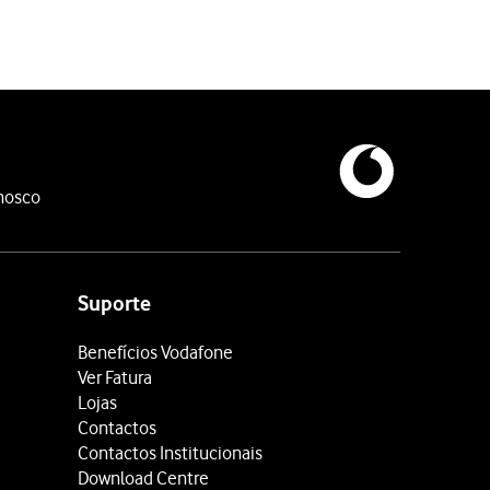
a correspondam aos contactos do router, e
pressione-a até encaixa
nosco
Suporte
Benefícios Vodafone
Ver Fatura
oqueio do cartão SIM, deverá introduzir o código PUK (o código P
Lojas
Contactos
Contactos Institucionais
Download Centre