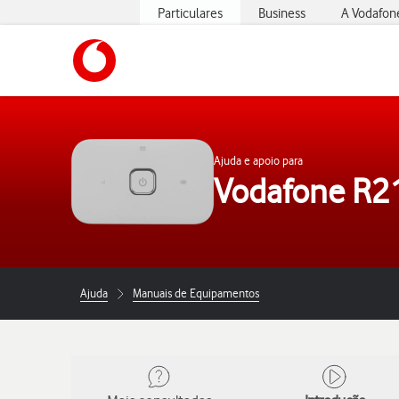
Particulares
Business
A Vodafon
https://www.vodafone.pt
Ajuda e apoio para
Vodafone R2
Ajuda
Manuais de Equipamentos