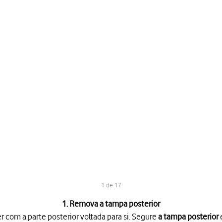
1 de 17
1. Remova a tampa posterior
er com a parte posterior voltada para si. Segure
a tampa posterior
e