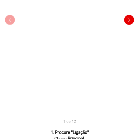
1 de 12
1 de 12
1. Procure "
Ligação
"
Clique
Principal
.