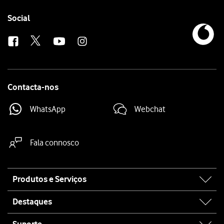
Follow
Social
us
Contacta-nos
WhatsApp
Webchat
Fala connosco
Site
Produtos e Serviços
map
Destaques