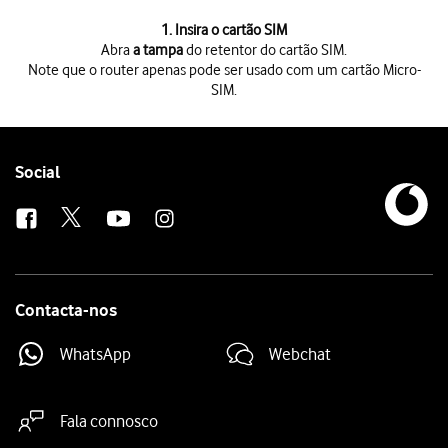
1 de 4
1. Insira o cartão SIM
Abra
a tampa
do retentor do cartão SIM.
Note que o router apenas pode ser usado com um cartão Micro-
SIM.
Abra
a tampa
do retentor do cartão SIM.
Note que o router apenas pode ser usado com um cartão Micro-SIM.
Vire o cartão SIM como mostrado na
ilustração junto do retentor do c
Deslize o cartão SIM para dentro
do retentor do cartão SIM.
Follow
Social
Feche
a tampa
do retentor do cartão SIM.
us
Contacta-nos
WhatsApp
Webchat
Fala connosco