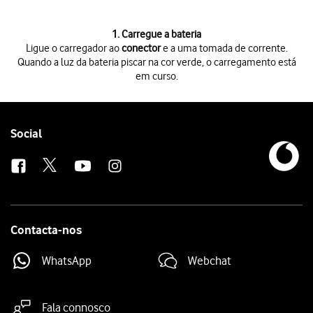
1. Carregue a bateria
Ligue o carregador ao
conector
e a uma tomada de corrente.
Quando a luz da bateria piscar na cor verde, o carregamento está
em curso.
Ligue o carregador ao
conector
e a uma tomada de corrente. Quando a 
Follow
Social
us
Contacta-nos
WhatsApp
Webchat
Fala connosco