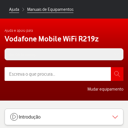
Ajuda
Manuais de Equipamentos
Ajuda e apoio para
Vodafone Mobile WiFi R219z
Mac OS Monterey
Mudar equipamento
Introdução