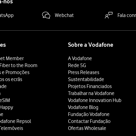
a-nos
atsApp
Webchat
Fala con
es
Sobre a Vodafone
et Member
A Vodafone
Fiber to the Room
Rede 5G
s e Promoções
Press Releases
os os ecrãs
Sustentabilidade
dade
Projetos Financiados
a
Trabalhar na Vodafone
 eSIM
Vodafone Innovation Hub
 Happy
Vodafone Blog
ne
Fundação Vodafone
odafone Repsol
Contactar Fundação
Telemóveis
Ofertas Wholesale