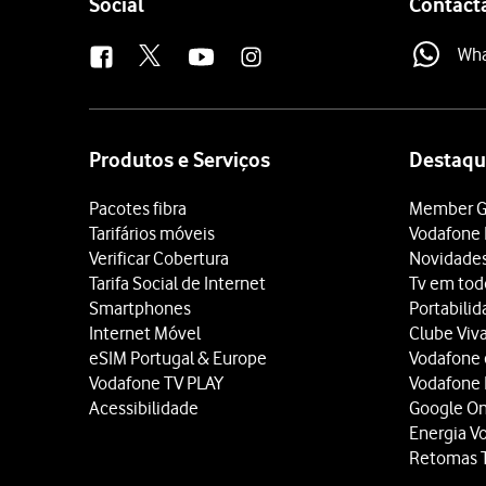
Follow
Social
Contact
us
Wh
Site
map
Produtos e Serviços
Destaqu
Pacotes fibra
Member G
Tarifários móveis
Vodafone 
Verificar Cobertura
Novidade
Tarifa Social de Internet
Tv em tod
Smartphones
Portabili
Internet Móvel
Clube Viv
eSIM Portugal & Europe
Vodafone
Vodafone TV PLAY
Vodafone
Acessibilidade
Google O
Energia V
Retomas 