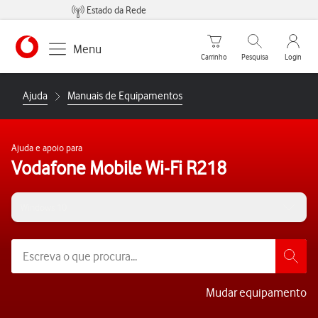
Estado da Rede
Carrinho de compras
Pesquisar
My Vo
Menu
Carrinho
Pesquisa
Login
https://www.vodafone.pt
Ajuda
Manuais de Equipamentos
Ajuda e apoio para
Vodafone Mobile Wi-Fi R218
Windows 10
Mudar equipamento