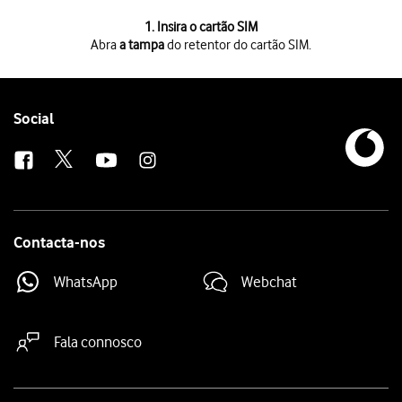
1 de 4
1. Insira o cartão SIM
Abra
a tampa
do retentor do cartão SIM.
Abra
a tampa
do retentor do cartão SIM.
Vire o cartão SIM como mostrado na
ilustração junto do retentor do c
Deslize o cartão SIM para dentro
do retentor do cartão SIM.
Feche
a tampa
do retentor do cartão SIM.
Follow
Social
us
Contacta-nos
WhatsApp
Webchat
Fala connosco
Site