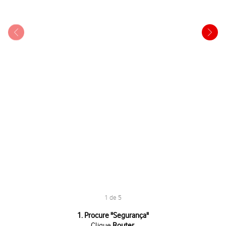
1 de 5
1 de 5
1. Procure "
Segurança
"
Clique
Router
.