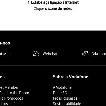
1. Estabeleça ligação à Internet
Clique
o ícone de redes
.
spot Wi-Fi
.
a password do hotspot Wi-Fi na
parte posterior do router
.
eu hotspot Wi-Fi e clique
Aceder
.
a-nos
atsApp
Webchat
Fala con
es
Sobre a Vodafone
et Member
A Vodafone
Fiber to the Room
Rede 5G
s e Promoções
Press Releases
os os ecrãs
Sustentabilidade