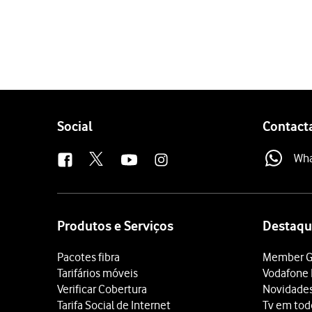
1 de 4
Clique
o ícone de redes
.
Clique
o nome do seu hot
Pode consultar o nome e 
Introduza a password do s
Follow
Social
Contact
us
Wh
Site
map
Produtos e Serviços
Destaqu
Pacotes fibra
Member G
Tarifários móveis
Vodafone 
Verificar Cobertura
Novidade
Tarifa Social de Internet
Tv em tod