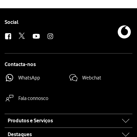
Follow
Social
us
Contacta-nos
WhatsApp
Webchat
Fala connosco
Site
Produtos e Serviços
map
Destaques