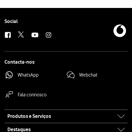
Follow
Social
us
Contacta-nos
WhatsApp
Webchat
Fala connosco
Site
Produtos e Serviços
map
Destaques