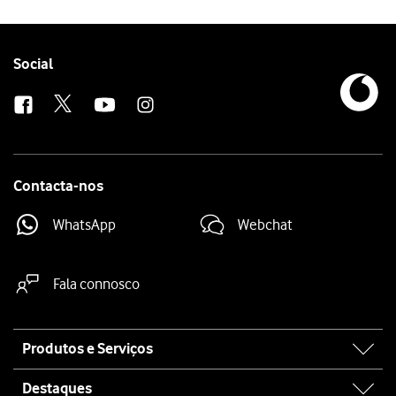
Follow
Social
us
Contacta-nos
WhatsApp
Webchat
Fala connosco
Site
Produtos e Serviços
map
Destaques