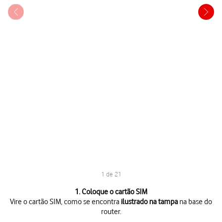
1 de 21
1 de 21
1. Coloque o cartão SIM
Vire o cartão SIM, como se encontra
ilustrado na tampa
na base do
router.
Vire o cartão SIM, como se encontra
ilustrado na tampa
na base do rou